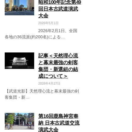
昭和100年記念第49
回日本古武道演武
大会
2026年5月1日
2026年2月1日、全国
各地の36流派(約200名)による…
記事＜天然理心流
と幕末最強の剣客
集団・新選組の結
成について＞
2026年4月27日
【武道光影】天然理心流と幕末最強の剣
客集団・新…
第16回鹿島神宮奉
納 日本古武道交流
演武大会