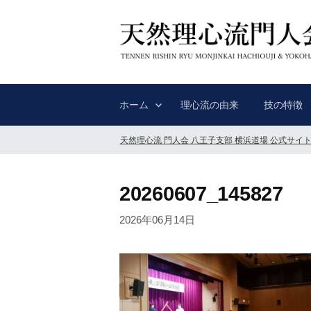
コ
ン
テ
ン
ツ
へ
ホーム
理心流の由来
技の特徴
ス
キ
天然理心流 門人会 八王子支部 横浜道場 公式サイ
ッ
プ
20260607_145827
2026年06月14日