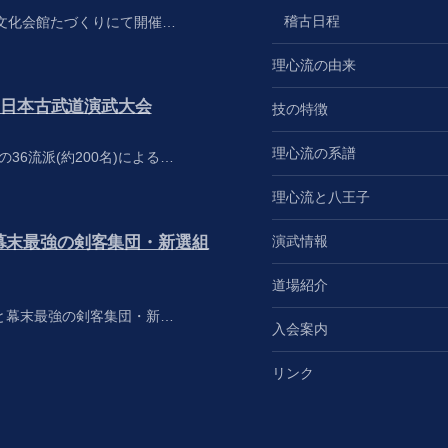
稽古日程
布市文化会館たづくりにて開催…
理心流の由来
9回日本古武道演武大会
技の特徴
理心流の系譜
の36流派(約200名)による…
理心流と八王子
幕末最強の剣客集団・新選組
演武情報
道場紹介
と幕末最強の剣客集団・新…
入会案内
リンク