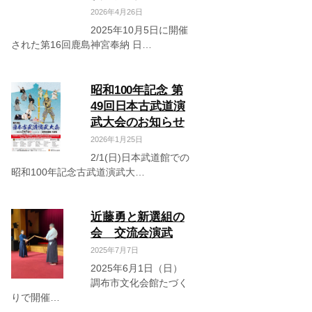
2026年4月26日
2025年10月5日に開催
された第16回鹿島神宮奉納 日…
昭和100年記念 第
49回日本古武道演
武大会のお知らせ
2026年1月25日
2/1(日)日本武道館での
昭和100年記念古武道演武大…
近藤勇と新選組の
会 交流会演武
2025年7月7日
2025年6月1日（日）
調布市文化会館たづく
りで開催…