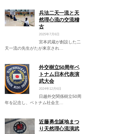
兵法二天一流と天
然理心流の交流稽
古
2025年7月6日
宮本武蔵が創設した二
天一流の先生がたが来京され…
外交樹立50周年ベ
トナム日本代表演
武大会
2024年12月6日
日越外交関係樹立50周
年を記念し、ベトナム社会主…
近藤勇生誕地まつ
り天然理心流演武