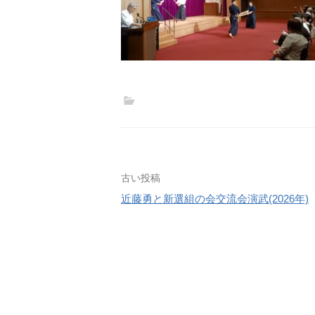
投
古い投稿
近藤勇と新選組の会交流会演武(2026年)
稿
ナ
ビ
ゲ