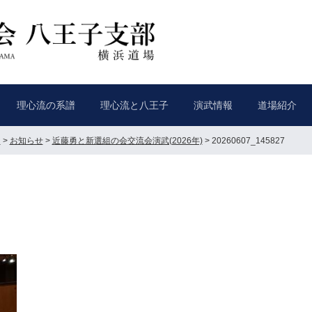
理心流の系譜
理心流と八王子
演武情報
道場紹介
ト
>
お知らせ
>
近藤勇と新選組の会交流会演武(2026年)
>
20260607_145827