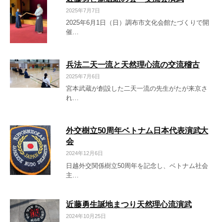
2025年7月7日
2025年6月1日（日）調布市文化会館たづくりで開
催…
兵法二天一流と天然理心流の交流稽古
2025年7月6日
宮本武蔵が創設した二天一流の先生がたが来京さ
れ…
外交樹立50周年ベトナム日本代表演武大
会
2024年12月6日
日越外交関係樹立50周年を記念し、ベトナム社会
主…
近藤勇生誕地まつり天然理心流演武
2024年10月25日