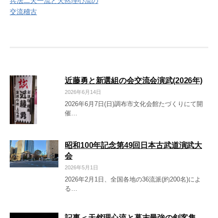
兵法二天一流と天然理心流の
稿
交流稽古
ナ
ビ
ゲ
ー
近藤勇と新選組の会交流会演武(2026年)
シ
2026年6月14日
2026年6月7日(日)調布市文化会館たづくりにて開
ョ
催…
ン
昭和100年記念第49回日本古武道演武大
会
2026年5月1日
2026年2月1日、全国各地の36流派(約200名)によ
る…
記事＜天然理心流と幕末最強の剣客集