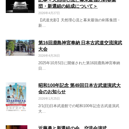
団・新選組の結成について＞
2026年4月27日
【武道光影】天然理心流と幕末最強の剣客集団・
新…
第16回鹿島神宮奉納 日本古武道交流演武
大会
2026年4月26日
2025年10月5日に開催された第16回鹿島神宮奉納
日…
昭和100年記念 第49回日本古武道演武大
会のお知らせ
2026年1月25日
2/1(日)日本武道館での昭和100年記念古武道演武
大…
近藤勇と新選組の会 交流会演武