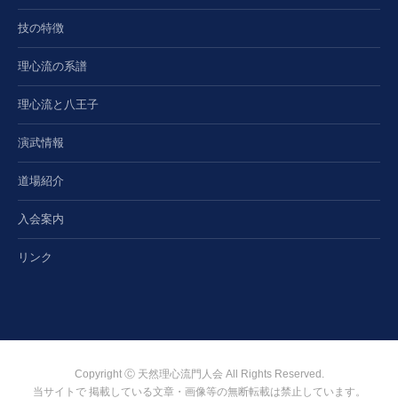
技の特徴
理心流の系譜
理心流と八王子
演武情報
道場紹介
入会案内
リンク
Copyright Ⓒ 天然理心流門人会 All Rights Reserved.
当サイトで 掲載している文章・画像等の無断転載は禁止しています。