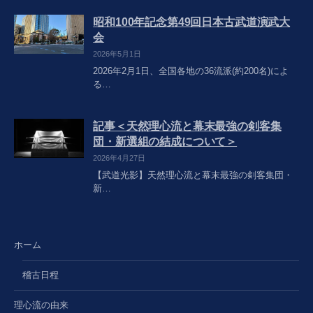
昭和100年記念第49回日本古武道演武大
会
2026年5月1日
2026年2月1日、全国各地の36流派(約200名)によ
る…
記事＜天然理心流と幕末最強の剣客集
団・新選組の結成について＞
2026年4月27日
【武道光影】天然理心流と幕末最強の剣客集団・
新…
ホーム
稽古日程
理心流の由来