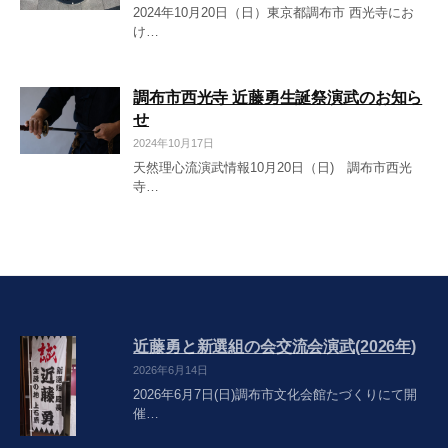
2024年10月20日（日）東京都調布市 西光寺にお
け…
調布市西光寺 近藤勇生誕祭演武のお知ら
せ
2024年10月17日
天然理心流演武情報10月20日（日) 調布市西光
寺…
近藤勇と新選組の会交流会演武(2026年)
2026年6月14日
2026年6月7日(日)調布市文化会館たづくりにて開
催…