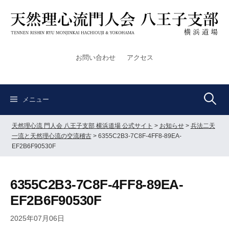
コ
ン
テ
ン
ツ
お問い合わせ
アクセス
へ
ス
キ
検
ッ
メニュー
プ
天然理心流 門人会 八王子支部 横浜道場 公式サイト
>
お知らせ
>
兵法二天
索:
一流と天然理心流の交流稽古
>
6355C2B3-7C8F-4FF8-89EA-
EF2B6F90530F
6355C2B3-7C8F-4FF8-89EA-
EF2B6F90530F
2025年07月06日