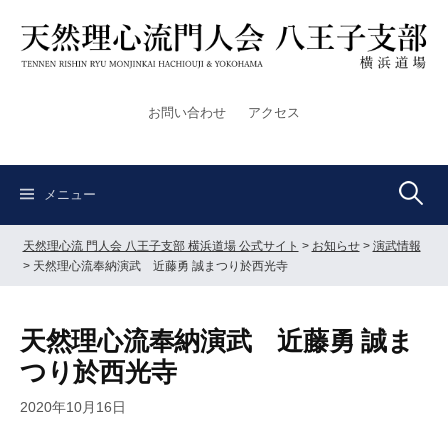
コ
ン
テ
ン
ツ
お問い合わせ
アクセス
へ
ス
キ
検
ッ
メニュー
プ
天然理心流 門人会 八王子支部 横浜道場 公式サイト
>
お知らせ
>
演武情報
索:
>
天然理心流奉納演武 近藤勇 誠まつり於西光寺
天然理心流奉納演武 近藤勇 誠ま
つり於西光寺
2020年10月16日