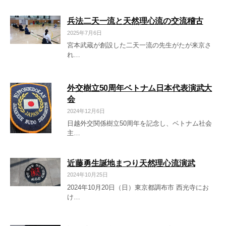
兵法二天一流と天然理心流の交流稽古
2025年7月6日
宮本武蔵が創設した二天一流の先生がたが来京さ
れ…
外交樹立50周年ベトナム日本代表演武大
会
2024年12月6日
日越外交関係樹立50周年を記念し、ベトナム社会
主…
近藤勇生誕地まつり天然理心流演武
2024年10月25日
2024年10月20日（日）東京都調布市 西光寺にお
け…