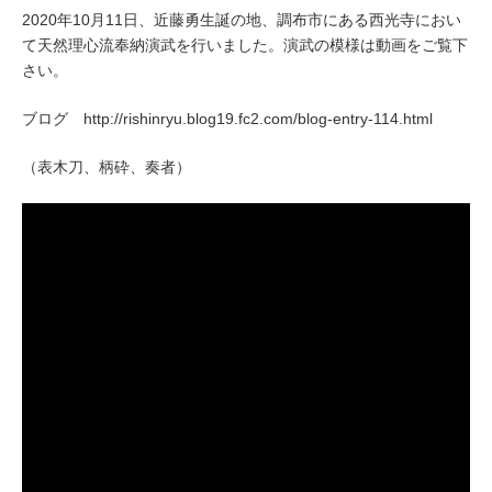
2020年10月11日、近藤勇生誕の地、調布市にある西光寺におい
て天然理心流奉納演武を行いました。演武の模様は動画をご覧下
さい。
ブログ http://rishinryu.blog19.fc2.com/blog-entry-114.html
（表木刀、柄砕、奏者）