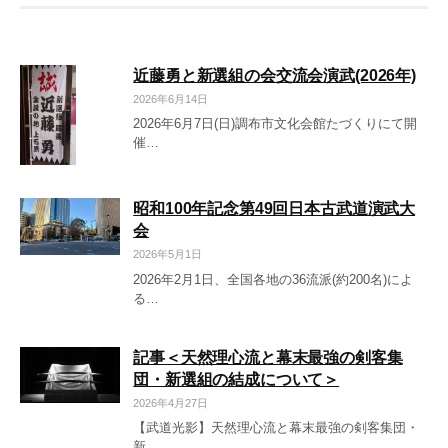
ゲ
ー
近藤勇と新選組の会交流会演武(2026年)
シ
2026年6月14日
2026年6月7日(日)調布市文化会館たづくりにて開
ョ
催…
ン
昭和100年記念第49回日本古武道演武大
会
2026年5月1日
2026年2月1日、全国各地の36流派(約200名)によ
る…
記事＜天然理心流と幕末最強の剣客集
団・新選組の結成について＞
2026年4月27日
【武道光影】天然理心流と幕末最強の剣客集団・
新…