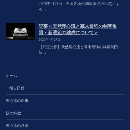
2026年2月1日、全国各地の36流派(約200名)によ
る…
記事＜天然理心流と幕末最強の剣客集
団・新選組の結成について＞
2026年4月27日
【武道光影】天然理心流と幕末最強の剣客集団・
新…
ホーム
稽古日程
理心流の由来
技の特徴
理心流の系譜