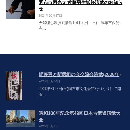
調布市西光寺 近藤勇生誕祭演武のお知ら
せ
2024年10月17日
天然理心流演武情報10月20日（日) 調布市西光
寺…
近藤勇と新選組の会交流会演武(2026年)
2026年6月14日
2026年6月7日(日)調布市文化会館たづくりにて開
催…
昭和100年記念第49回日本古武道演武大
会
2026年5月1日