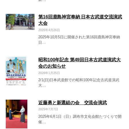
第16回鹿島神宮奉納 日本古武道交流演武
大会
2026年4月26日
2025年10月5日に開催された第16回鹿島神宮奉納
日…
昭和100年記念 第49回日本古武道演武大
会のお知らせ
2026年1月25日
2/1(日)日本武道館での昭和100年記念古武道演武
大…
近藤勇と新選組の会 交流会演武
2025年7月7日
2025年6月1日（日）調布市文化会館たづくりで開
催…