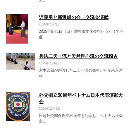
大…
近藤勇と新選組の会 交流会演武
2025年7月7日
2025年6月1日（日）調布市文化会館たづくりで開
催…
兵法二天一流と天然理心流の交流稽古
2025年7月6日
宮本武蔵が創設した二天一流の先生がたが来京さ
れ…
外交樹立50周年ベトナム日本代表演武大
会
2024年12月6日
日越外交関係樹立50周年を記念し、ベトナム社会
主…