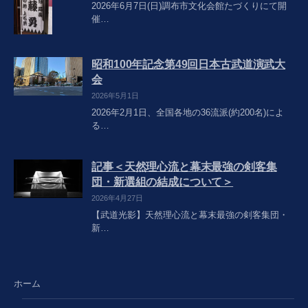
2026年6月7日(日)調布市文化会館たづくりにて開
催…
昭和100年記念第49回日本古武道演武大
会
2026年5月1日
2026年2月1日、全国各地の36流派(約200名)によ
る…
記事＜天然理心流と幕末最強の剣客集
団・新選組の結成について＞
2026年4月27日
【武道光影】天然理心流と幕末最強の剣客集団・
新…
ホーム