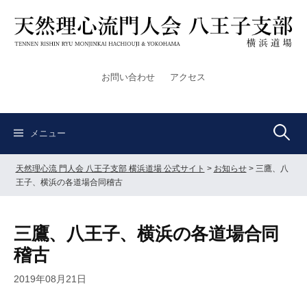
コ
ン
テ
ン
ツ
お問い合わせ
アクセス
へ
ス
キ
検
ッ
メニュー
プ
天然理心流 門人会 八王子支部 横浜道場 公式サイト
>
お知らせ
>
三鷹、八
索:
王子、横浜の各道場合同稽古
三鷹、八王子、横浜の各道場合同
稽古
2019年08月21日