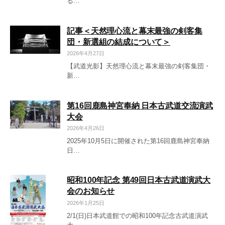
る…
記事＜天然理心流と幕末最強の剣客集
団・新選組の結成について＞
2026年4月27日
【武道光影】天然理心流と幕末最強の剣客集団・
新…
第16回鹿島神宮奉納 日本古武道交流演武
大会
2026年4月26日
2025年10月5日に開催された第16回鹿島神宮奉納
日…
昭和100年記念 第49回日本古武道演武大
会のお知らせ
2026年1月25日
2/1(日)日本武道館での昭和100年記念古武道演武