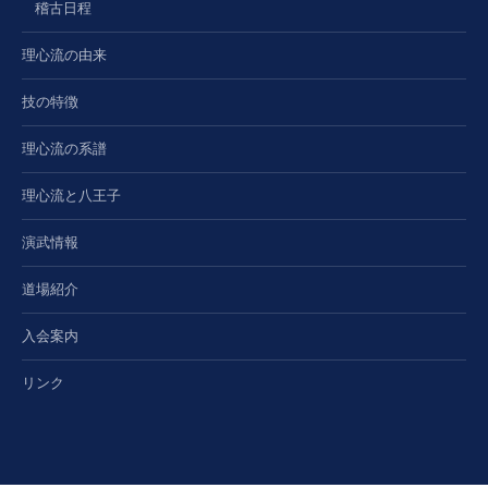
稽古日程
理心流の由来
技の特徴
理心流の系譜
理心流と八王子
演武情報
道場紹介
入会案内
リンク