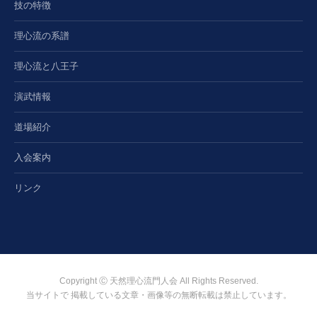
技の特徴
理心流の系譜
理心流と八王子
演武情報
道場紹介
入会案内
リンク
Copyright Ⓒ 天然理心流門人会 All Rights Reserved.
当サイトで 掲載している文章・画像等の無断転載は禁止しています。