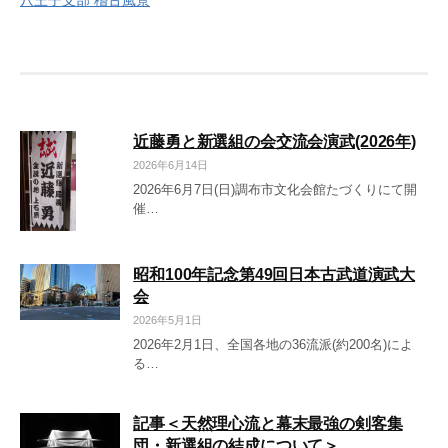
八王子支部 稽古風景
稿
ナ
ビ
ゲ
近藤勇と新選組の会交流会演武(2026年)
ー
2026年6月14日
シ
2026年6月7日(日)調布市文化会館たづくりにて開
催…
ョ
ン
昭和100年記念第49回日本古武道演武大
会
2026年5月1日
2026年2月1日、全国各地の36流派(約200名)によ
る…
記事＜天然理心流と幕末最強の剣客集
団・新選組の結成について＞