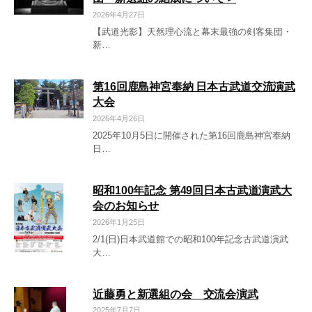
2026年4月27日
【武道光影】天然理心流と幕末最強の剣客集団・
新…
第16回鹿島神宮奉納 日本古武道交流演武
大会
2026年4月26日
2025年10月5日に開催された第16回鹿島神宮奉納
日…
昭和100年記念 第49回日本古武道演武大
会のお知らせ
2026年1月25日
2/1(日)日本武道館での昭和100年記念古武道演武
大…
近藤勇と新選組の会 交流会演武
2025年7月7日