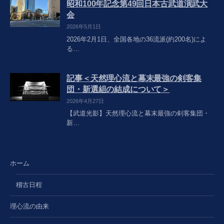
昭和100年記念第49回日本古武道演武大
会
2026年5月1日
2026年2月1日、全国各地の36流派(約200名)によ
る…
記事＜天然理心流と幕末最強の剣客集
団・新選組の結成について＞
2026年4月27日
【武道光影】天然理心流と幕末最強の剣客集団・
新…
ホーム
稽古日程
理心流の由来