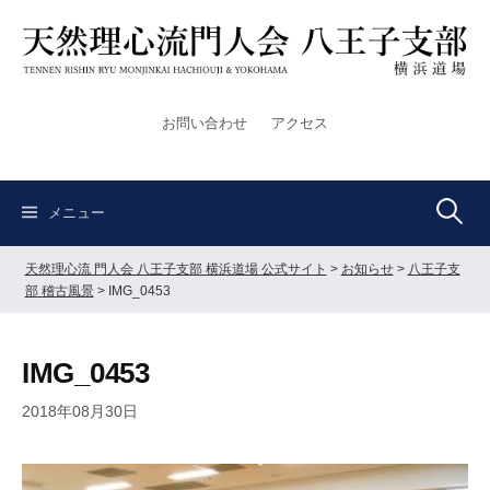
コ
ン
テ
ン
ツ
お問い合わせ
アクセス
へ
ス
キ
検
ッ
メニュー
プ
天然理心流 門人会 八王子支部 横浜道場 公式サイト
>
お知らせ
>
八王子支
索:
部 稽古風景
>
IMG_0453
IMG_0453
2018年08月30日