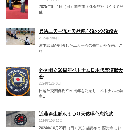
2025年6月1日（日）調布市文化会館たづくりで開
催…
兵法二天一流と天然理心流の交流稽古
2025年7月6日
宮本武蔵が創設した二天一流の先生がたが来京さ
れ…
外交樹立50周年ベトナム日本代表演武大
会
2024年12月6日
日越外交関係樹立50周年を記念し、ベトナム社会
主…
近藤勇生誕地まつり天然理心流演武
2024年10月25日
2024年10月20日（日）東京都調布市 西光寺にお