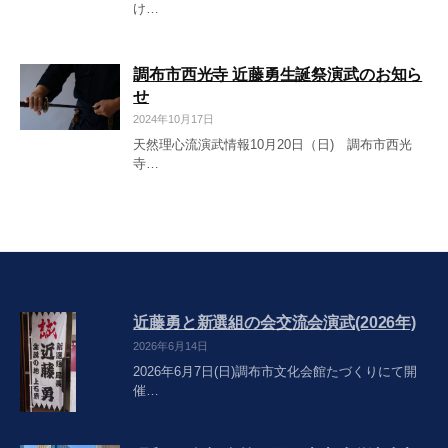
け…
調布市西光寺 近藤勇生誕祭演武のお知ら
せ
2024年10月17日
天然理心流演武情報10月20日（日) 調布市西光
寺…
近藤勇と新選組の会交流会演武(2026年)
2026年6月14日
2026年6月7日(日)調布市文化会館たづくりにて開
催…