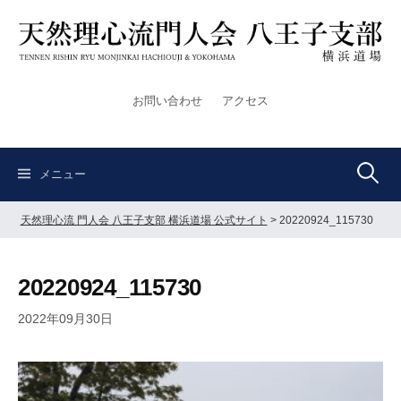
コ
ン
テ
ン
ツ
お問い合わせ
アクセス
へ
ス
キ
検
ッ
メニュー
プ
天然理心流 門人会 八王子支部 横浜道場 公式サイト
>
20220924_115730
索:
20220924_115730
2022年09月30日