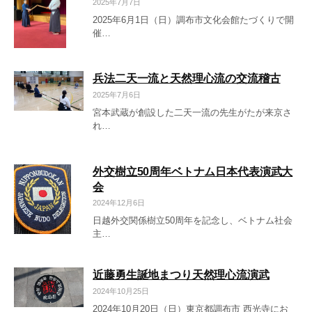
2025年7月7日
2025年6月1日（日）調布市文化会館たづくりで開
催…
兵法二天一流と天然理心流の交流稽古
2025年7月6日
宮本武蔵が創設した二天一流の先生がたが来京さ
れ…
外交樹立50周年ベトナム日本代表演武大
会
2024年12月6日
日越外交関係樹立50周年を記念し、ベトナム社会
主…
近藤勇生誕地まつり天然理心流演武
2024年10月25日
2024年10月20日（日）東京都調布市 西光寺にお