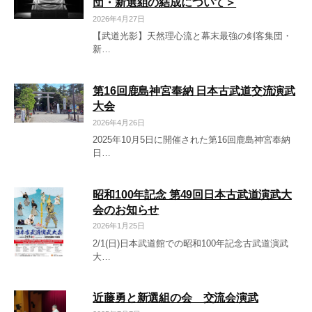
団・新選組の結成について＞
2026年4月27日
【武道光影】天然理心流と幕末最強の剣客集団・
新…
第16回鹿島神宮奉納 日本古武道交流演武
大会
2026年4月26日
2025年10月5日に開催された第16回鹿島神宮奉納
日…
昭和100年記念 第49回日本古武道演武大
会のお知らせ
2026年1月25日
2/1(日)日本武道館での昭和100年記念古武道演武
大…
近藤勇と新選組の会 交流会演武