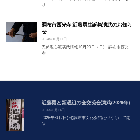
け…
調布市西光寺 近藤勇生誕祭演武のお知ら
せ
2024年10月17日
天然理心流演武情報10月20日（日) 調布市西光
寺…
近藤勇と新選組の会交流会演武(2026年)
2026年6月14日
2026年6月7日(日)調布市文化会館たづくりにて開
催…