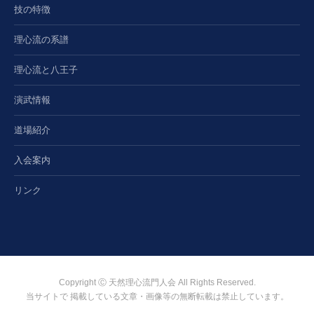
技の特徴
理心流の系譜
理心流と八王子
演武情報
道場紹介
入会案内
リンク
Copyright Ⓒ 天然理心流門人会 All Rights Reserved.
当サイトで 掲載している文章・画像等の無断転載は禁止しています。