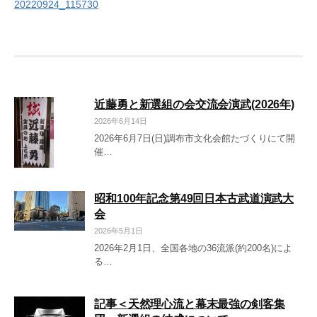
20220924_115730
稿
ナ
ビ
ゲ
近藤勇と新選組の会交流会演武(2026年)
ー
2026年6月14日
シ
2026年6月7日(日)調布市文化会館たづくりにて開
催…
ョ
ン
昭和100年記念第49回日本古武道演武大
会
2026年5月1日
2026年2月1日、全国各地の36流派(約200名)によ
る…
記事＜天然理心流と幕末最強の剣客集