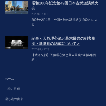
昭和100年記念第49回日本古武道演武大
会
2026年5月1日
2026年2月1日、全国各地の36流派(約200名)によ
る…
記事＜天然理心流と幕末最強の剣客集
団・新選組の結成について＞
2026年4月27日
【武道光影】天然理心流と幕末最強の剣客集団・
新…
ホーム
稽古日程
理心流の由来