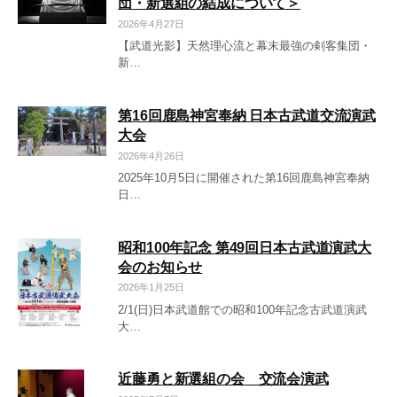
団・新選組の結成について＞
2026年4月27日
【武道光影】天然理心流と幕末最強の剣客集団・
新…
第16回鹿島神宮奉納 日本古武道交流演武
大会
2026年4月26日
2025年10月5日に開催された第16回鹿島神宮奉納
日…
昭和100年記念 第49回日本古武道演武大
会のお知らせ
2026年1月25日
2/1(日)日本武道館での昭和100年記念古武道演武
大…
近藤勇と新選組の会 交流会演武