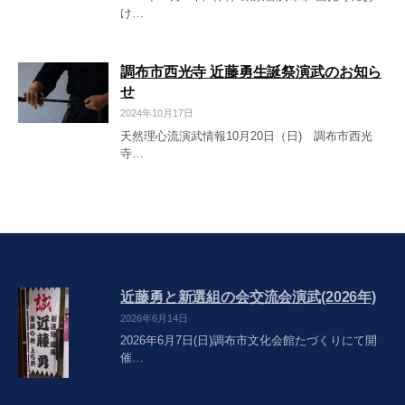
け…
調布市西光寺 近藤勇生誕祭演武のお知ら
せ
2024年10月17日
天然理心流演武情報10月20日（日) 調布市西光
寺…
近藤勇と新選組の会交流会演武(2026年)
2026年6月14日
2026年6月7日(日)調布市文化会館たづくりにて開
催…