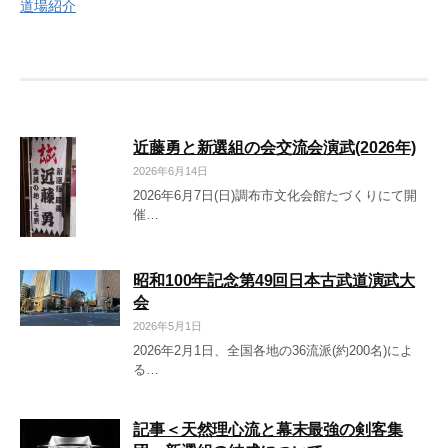
道場紹介
稿
ナ
ビ
ゲ
近藤勇と新選組の会交流会演武(2026年)
ー
2026年6月14日
シ
2026年6月7日(日)調布市文化会館たづくりにて開
催…
ョ
ン
昭和100年記念第49回日本古武道演武大
会
2026年5月1日
2026年2月1日、全国各地の36流派(約200名)によ
る…
記事＜天然理心流と幕末最強の剣客集