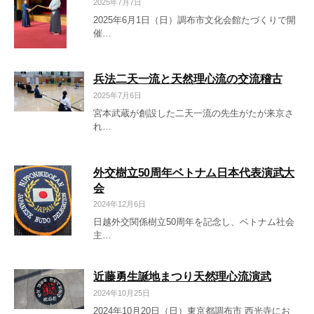
2025年7月7日
2025年6月1日（日）調布市文化会館たづくりで開
催…
兵法二天一流と天然理心流の交流稽古
2025年7月6日
宮本武蔵が創設した二天一流の先生がたが来京さ
れ…
外交樹立50周年ベトナム日本代表演武大
会
2024年12月6日
日越外交関係樹立50周年を記念し、ベトナム社会
主…
近藤勇生誕地まつり天然理心流演武
2024年10月25日
2024年10月20日（日）東京都調布市 西光寺にお