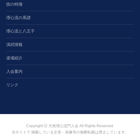
技の特徴
理心流の系譜
理心流と八王子
演武情報
道場紹介
入会案内
リンク
Copyright Ⓒ 天然理心流門人会 All Rights Reserved.
当サイトで 掲載している文章・画像等の無断転載は禁止しています。