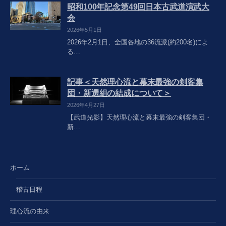
昭和100年記念第49回日本古武道演武大
会
2026年5月1日
2026年2月1日、全国各地の36流派(約200名)によ
る…
記事＜天然理心流と幕末最強の剣客集
団・新選組の結成について＞
2026年4月27日
【武道光影】天然理心流と幕末最強の剣客集団・
新…
ホーム
稽古日程
理心流の由来