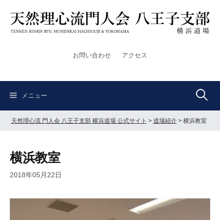
コ
ン
テ
ン
ツ
お問い合わせ
アクセス
へ
ス
キ
検
ッ
メニュー
プ
天然理心流 門人会 八王子支部 横浜道場 公式サイト
>
道場紹介
>
横浜教室
索:
横浜教室
2018年05月22日