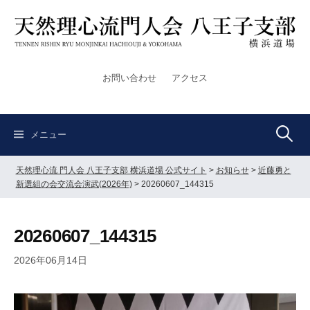
コ
ン
テ
ン
ツ
お問い合わせ
アクセス
へ
ス
キ
検
ッ
メニュー
プ
天然理心流 門人会 八王子支部 横浜道場 公式サイト
>
お知らせ
>
近藤勇と
索:
新選組の会交流会演武(2026年)
>
20260607_144315
20260607_144315
2026年06月14日