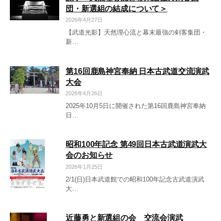
団・新選組の結成について＞
2026年4月27日
【武道光影】天然理心流と幕末最強の剣客集団・
新…
第16回鹿島神宮奉納 日本古武道交流演武
大会
2026年4月26日
2025年10月5日に開催された第16回鹿島神宮奉納
日…
昭和100年記念 第49回日本古武道演武大
会のお知らせ
2026年1月25日
2/1(日)日本武道館での昭和100年記念古武道演武
大…
近藤勇と新選組の会 交流会演武