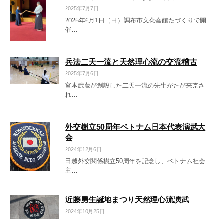
2025年7月7日
2025年6月1日（日）調布市文化会館たづくりで開
催…
兵法二天一流と天然理心流の交流稽古
2025年7月6日
宮本武蔵が創設した二天一流の先生がたが来京さ
れ…
外交樹立50周年ベトナム日本代表演武大
会
2024年12月6日
日越外交関係樹立50周年を記念し、ベトナム社会
主…
近藤勇生誕地まつり天然理心流演武
2024年10月25日