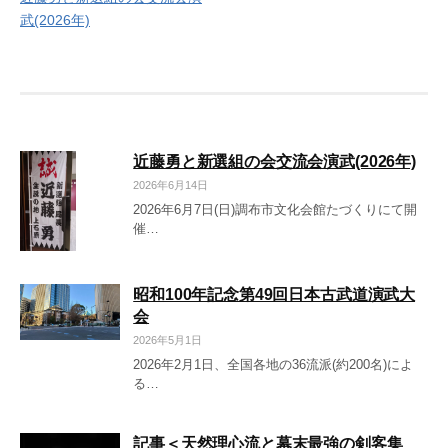
稿
武(2026年)
ナ
ビ
ゲ
ー
近藤勇と新選組の会交流会演武(2026年)
シ
2026年6月14日
2026年6月7日(日)調布市文化会館たづくりにて開
ョ
催…
ン
昭和100年記念第49回日本古武道演武大
会
2026年5月1日
2026年2月1日、全国各地の36流派(約200名)によ
る…
記事＜天然理心流と幕末最強の剣客集