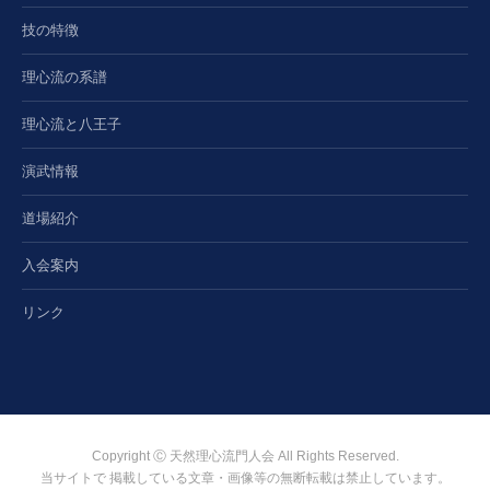
技の特徴
理心流の系譜
理心流と八王子
演武情報
道場紹介
入会案内
リンク
Copyright Ⓒ 天然理心流門人会 All Rights Reserved.
当サイトで 掲載している文章・画像等の無断転載は禁止しています。