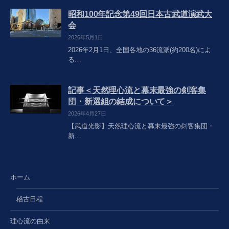
昭和100年記念第49回日本古武道演武大
会
2026年5月1日
2026年2月1日、全国各地の36流派(約200名)によ
る…
記事＜天然理心流と幕末最強の剣客集
団・新選組の結成について＞
2026年4月27日
【武道光影】天然理心流と幕末最強の剣客集団・
新…
ホーム
稽古日程
理心流の由来